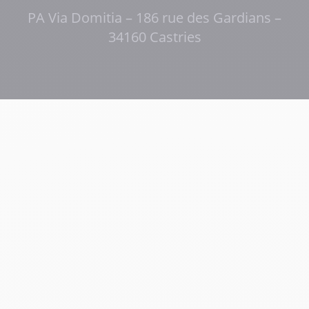
PA Via Domitia – 186 rue des Gardians –
34160 Castries