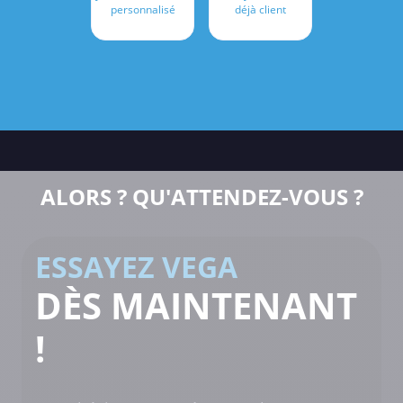
personnalisé
déjà client
ALORS ? QU'ATTENDEZ-VOUS ?
ESSAYEZ VEGA
DÈS MAINTENANT
!