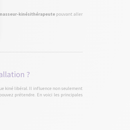
f masseur-kinésithérapeute
pouvant aller
 Options
tres de confidentialité, en garantissant la conformité avec les
llation ?
e kiné libéral. Il influence non seulement
pouvez prétendre. En voici les principales