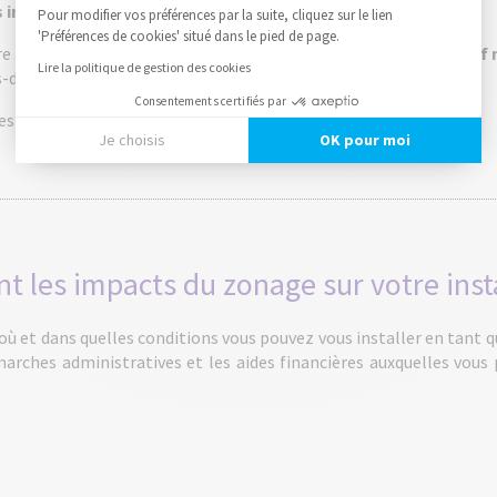
 installer
en libéral dans une commune donnée.
Pour modifier vos préférences par la suite, cliquez sur le lien
'Préférences de cookies' situé dans le pied de page.
re à des aides financières attractives, comme le
contrat incitati
Lire la politique de gestion des cookies
s-dotée.
Consentements certifiés par
 les mauvaises surprises et optimiser vos chances de réussite.
Je choisis
OK pour moi
Axeptio consent
Plateforme de Gestion du Consentement : Personnalisez vos
Notre plateforme vous permet d'adapter et de gérer vos paramè
nt les impacts du zonage sur votre insta
et dans quelles conditions vous pouvez vous installer en tant qu
émarches administratives et les aides financières auxquelles vous 