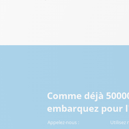
Continuer sans accepter
VEGA Logiciel respect
gestion des c
Nous utilisons parfois des coo
personnaliser votre expérience 
notre offre. Vous pouvez modi
Pour modifier vos préférences pa
'Préférences de cookies' situé 
Lire la politique de gestion des c
Consentements c
Comme déjà 50000 
embarquez pour l
Appelez-nous :
Utilisez 