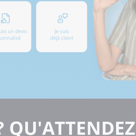
rais un devis
Je suis
sonnalisé
déjà client
? QU'ATTENDEZ