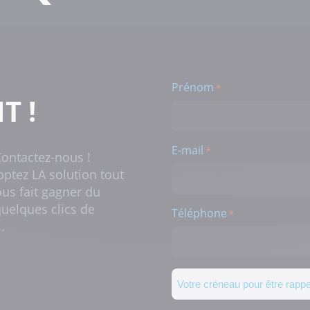
Prénom
*
T !
E-mail
*
Contactez-nous !
ptez LA solution tout
ous fait gagner du
uelques clics de
Téléphone
*
.
Créneau