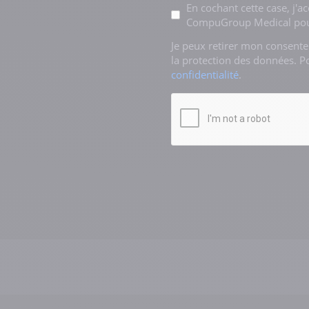
Mentions
En cochant cette case, j'a
CompuGroup Medical pour
*
Je peux retirer mon consent
la protection des données. P
confidentialité
.
CAPTCHA