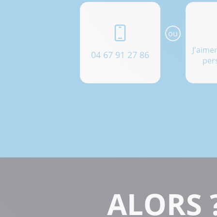
ou
J'aime
04 67 91 27 86
per
ALORS 