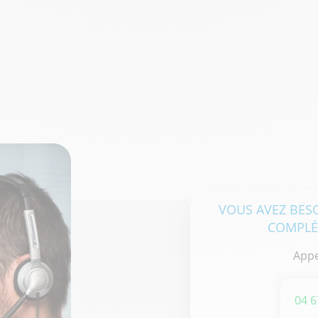
Initié suite à la crise du Covid-19
et porté par l’Agence du
Numérique en Santé (ANS), le
Ségur de la Santé entre dans une
VOUS AVEZ BES
phase concrète pour les
professionnels de santé en
COMPLÉ
libéral. L'objectif est clair : mettre
Appe
à disposition des IDEL,
kinésithérapeutes,
orthophonistes et orthoptistes
04 6
un ensemble d’outils et de