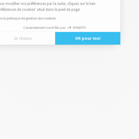
Pour modifier vos préférences par la suite, cliquez sur le lien
'Préférences de cookies' situé dans le pied de page.
Lire la politique de gestion des cookies
Consentements certifiés par
Je choisis
OK pour moi
Axeptio consent
Plateforme de Gestion du Consentement : Personnalisez vos
Notre plateforme vous permet d'adapter et de gérer vos paramè