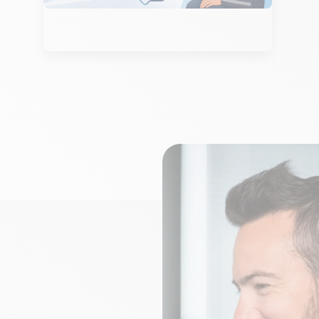
Initié suite à la crise du Covid-19 et
porté par l’Agence du Numérique en