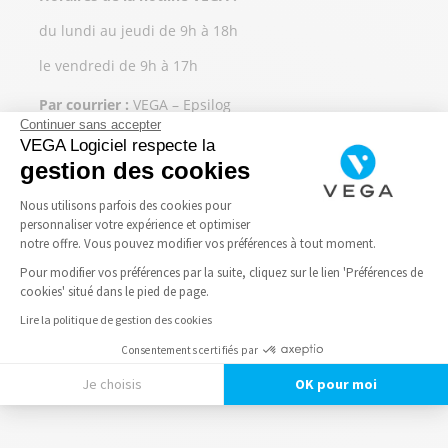
du lundi au jeudi de 9h à 18h
le vendredi de 9h à 17h
Par courrier :
VEGA – Epsilog
Continuer sans accepter
PA Via Domitia – 186 rue des Gardians – 34160 Castries
VEGA Logiciel respecte la
gestion des cookies
Pour venir nous voir :
VEGA sur Google Maps
.
Nous utilisons parfois des cookies pour
Découvrez nos
offres d’emploi
.
personnaliser votre expérience et optimiser
notre offre. Vous pouvez modifier vos préférences à tout moment.
Pour modifier vos préférences par la suite, cliquez sur le lien 'Préférences de
cookies' situé dans le pied de page.
Lire la politique de gestion des cookies
Consentements certifiés par
Je choisis
OK pour moi
Axeptio consent
Plateforme de Gestion du Consentement : Personnalisez vos Options