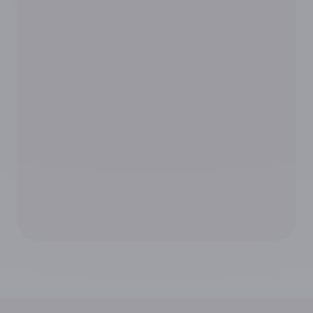
Mentions
En cochant cette case, j'accepte que mes
données soient utilisées par CompuGroup
*
Medical pour traiter et répondre à ma demande.
Je peux retirer mon consentement à tout moment en
écrivant au Délégué à la protection des données.
Pour en savoir plus, consultez notre
politique de
confidentialité
.
CAPTCHA