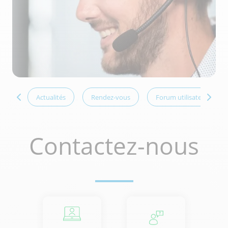
VEGA
Actualités
Rendez-vous
Forum utilisateurs
Contactez-nous