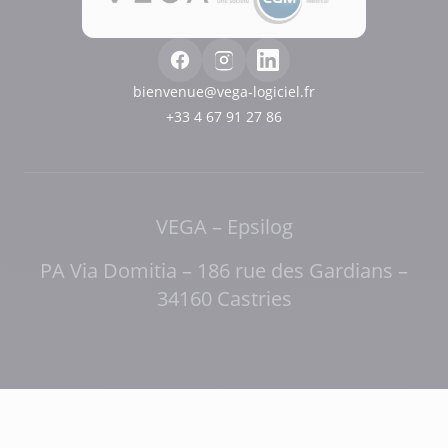
bienvenue@vega-logiciel.fr
+33 4 67 91 27 86
VEGA – Epsilog
PA Via Domitia – 186 rue des Gardians –
34160 Castries