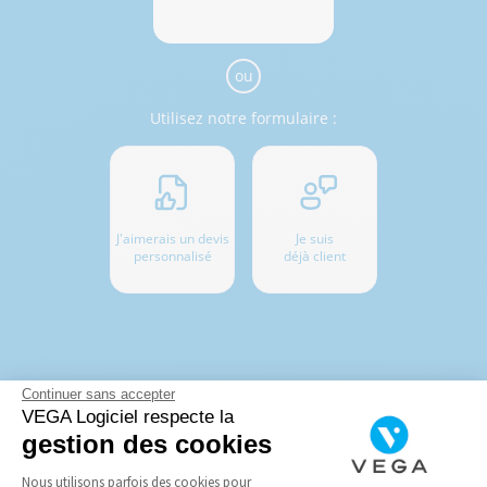
ou
Utilisez notre formulaire :
J'aimerais un devis
Je suis
personnalisé
déjà client
Continuer sans accepter
VEGA Logiciel respecte la
gestion des cookies
ALORS ? QU'ATTENDEZ-VOUS ?
Nous utilisons parfois des cookies pour