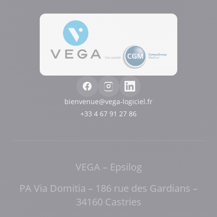
Axeptio consent
Plateforme de Gestion du Consentement : Personnalisez vos Options
Notre plateforme vous permet d'adapter et de gérer vos paramètres de 
bienvenue@vega-logiciel.fr
+33 4 67 91 27 86
VEGA – Epsilog
PA Via Domitia – 186 rue des Gardians –
34160 Castries