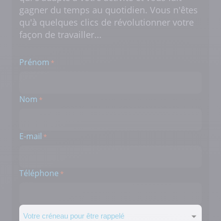
gagner du temps au quotidien. Vous n'êtes
qu'à quelques clics de révolutionner votre
façon de travailler...
Prénom
*
Nom
*
E-mail
*
Téléphone
*
Créneau