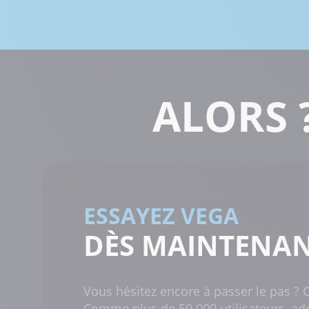
ALORS 
ESSAYEZ VEGA
DÈS MAINTENAN
Vous hésitez encore à passer le pas ? 
Comme plus de 50 000 utilisateurs, ado