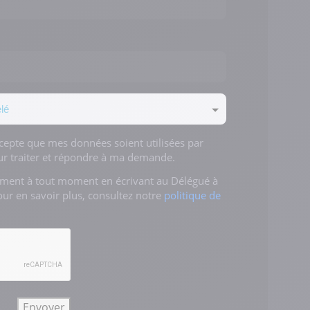
ccepte que mes données soient utilisées par
 traiter et répondre à ma demande.
ement à tout moment en écrivant au Délégué à
our en savoir plus, consultez notre
politique de
Envoyer