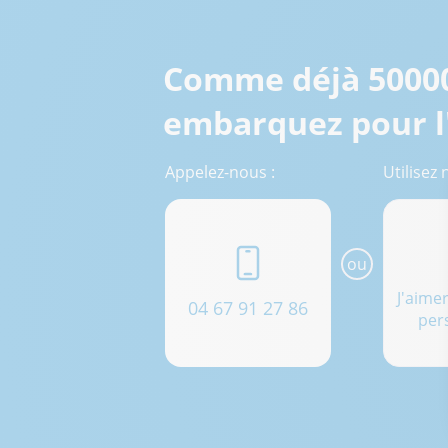
Comme déjà 50000 
embarquez pour l
Appelez-nous :
Utilisez 
ou
J'aime
04 67 91 27 86
per