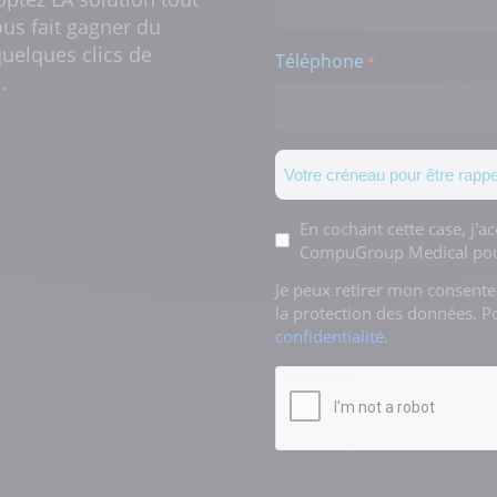
ous fait gagner du
uelques clics de
Téléphone
*
.
Créneau
Mentions
En cochant cette case, j'a
CompuGroup Medical pour
*
Je peux retirer mon consent
la protection des données. P
confidentialité
.
CAPTCHA