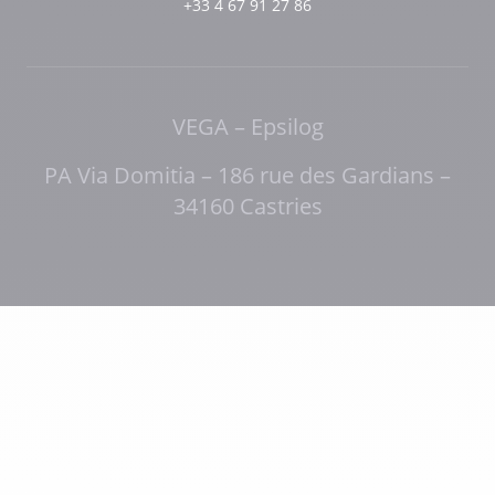
+33 4 67 91 27 86
VEGA – Epsilog
PA Via Domitia – 186 rue des Gardians –
34160 Castries