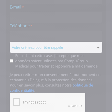
E-mail
*
Téléphone
*
Créneau
Mentions
En cochant cette case, j'accepte que mes
données soient utilisées par CompuGroup
*
Medical pour traiter et répondre à ma demande.
Je peux retirer mon consentement à tout moment en
écrivant au Délégué à la protection des données.
Pour en savoir plus, consultez notre
politique de
confidentialité
.
CAPTCHA