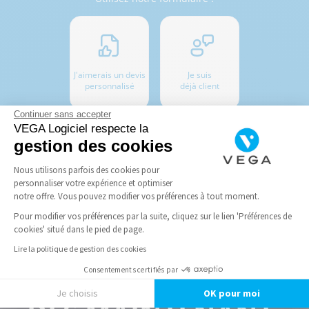
J'aimerais un devis
Je suis
personnalisé
déjà client
Continuer sans accepter
VEGA Logiciel respecte la
gestion des cookies
Nous utilisons parfois des cookies pour
personnaliser votre expérience et optimiser
notre offre. Vous pouvez modifier vos préférences à tout moment.
Pour modifier vos préférences par la suite, cliquez sur le lien 'Préférences de
ALORS ? QU'ATTENDEZ-VOUS ?
cookies' situé dans le pied de page.
Lire la politique de gestion des cookies
Consentements certifiés par
ESSAYEZ VEGA
Je choisis
OK pour moi