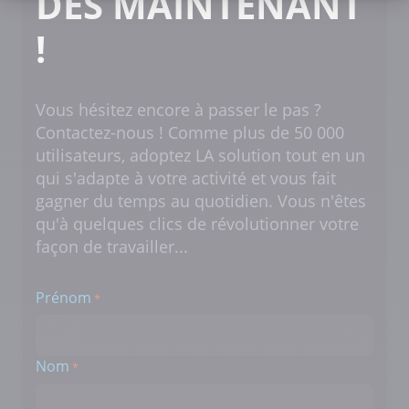
DÈS MAINTENANT
Axeptio consent
Plateforme de Gestion du Consentement : Personnalisez vos Options
!
Notre plateforme vous permet d'adapter et de gérer vos paramètres de 
Vous hésitez encore à passer le pas ?
Contactez-nous ! Comme plus de 50 000
utilisateurs, adoptez LA solution tout en un
qui s'adapte à votre activité et vous fait
gagner du temps au quotidien. Vous n'êtes
qu'à quelques clics de révolutionner votre
façon de travailler...
Prénom
*
Nom
*