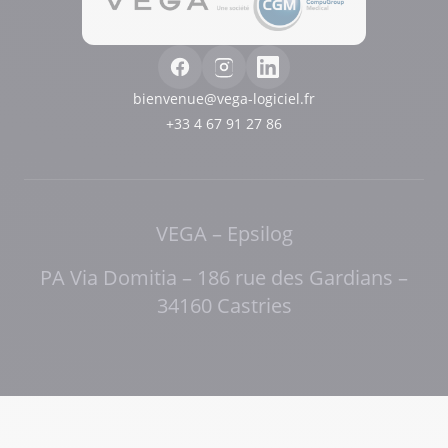
bienvenue@vega-logiciel.fr
+33 4 67 91 27 86
VEGA – Epsilog
PA Via Domitia – 186 rue des Gardians –
34160 Castries