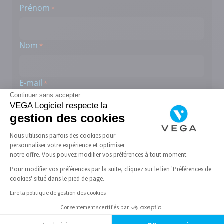
Prénom
*
Nom
*
E-mail
*
Continuer sans accepter
VEGA Logiciel respecte la
gestion des cookies
Téléphone
*
Nous utilisons parfois des cookies pour
personnaliser votre expérience et optimiser
notre offre. Vous pouvez modifier vos préférences à tout moment.
Créneau
Pour modifier vos préférences par la suite, cliquez sur le lien 'Préférences de
cookies' situé dans le pied de page.
Mentions
En cochant cette case, j'accepte que mes
données soient utilisées par CompuGroup
*
Lire la politique de gestion des cookies
Medical pour traiter et répondre à ma demande.
Consentements certifiés par
Je peux retirer mon consentement à tout moment en