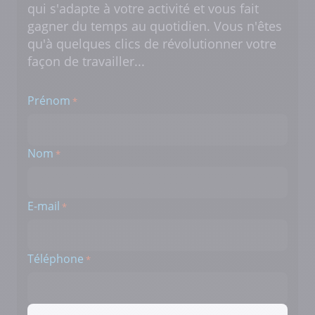
qui s'adapte à votre activité et vous fait
gagner du temps au quotidien. Vous n'êtes
qu'à quelques clics de révolutionner votre
façon de travailler...
Prénom
*
Nom
*
E-mail
*
Téléphone
*
Créneau