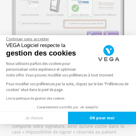
Continuer sans accepter
VEGA Logiciel respecte la
et ensuite la numériser dans
gestion des cookies
VEGA afin de la télétransmettre.
Nous utilisons parfois des cookies pour
N’y a-t-il pas plus simple ?
personnaliser votre expérience et optimiser
notre offre. Vous pouvez modifier vos préférences à tout moment.
Pour modifier vos préférences par la suite, cliquez sur le lien 'Préférences de
Une fois votre signature scannée, et si vous facturez
cookies' situé dans le pied de page.
les soins d’un patient dans l’incapacité de signer la
feuille de soins, pensez à cochez les options « Je n’ai
Lire la politique de gestion des cookies
pas la carte Vitale du patient » et « Il ne peut pas
Consentements certifiés par
signer la FDS » au moment de facturer. Ainsi, votre
feuille de soins sera directement enregistrée dans un
Je choisis
OK pour moi
format télétransmissible. Ce document numérique
comporte votre signature, ainsi qu’une coche dans la
Axeptio consent
Plateforme de Gestion du Consentement : Personnalisez vos Options
case « Impossibilité de signer » réservée au patient.