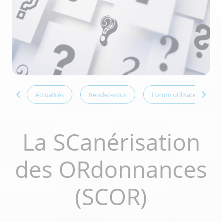
VEGA
Actualités
Rendez-vous
Forum utilisateurs
La SCanérisation
des ORdonnances
(SCOR)