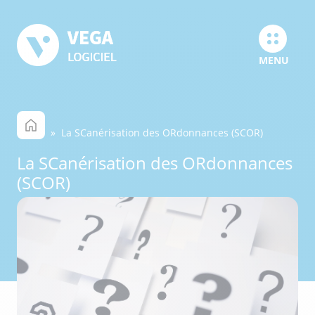
MENU
» La SCanérisation des ORdonnances (SCOR)
La SCanérisation des ORdonnances
(SCOR)