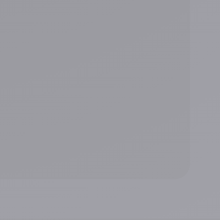
ccepte que mes données soient utilisées par
 traiter et répondre à ma demande.
ement à tout moment en écrivant au Délégué à
our en savoir plus, consultez notre
politique de
Envoyer