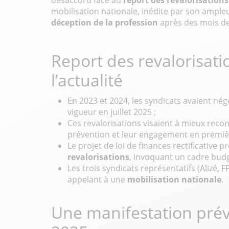
désaccord face au
report des revalorisations
mobilisation nationale, inédite par son ampleu
déception de la profession
après des mois de 
Report des revalorisati
l’actualité
En 2023 et 2024, les syndicats avaient nég
vigueur en juillet 2025 ;
Ces revalorisations visaient à mieux reconn
prévention et leur engagement en premièr
Le projet de loi de finances rectificative 
revalorisations
, invoquant un cadre budg
Les trois syndicats représentatifs (Alizé,
appelant à une
mobilisation nationale
.
Une manifestation prévue