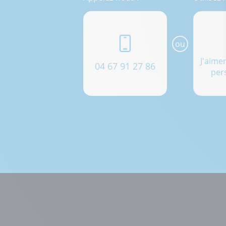
ou
J'aime
04 67 91 27 86
per