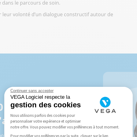
dans le parcours de soin.
 leur volonté d’un dialogue constructif autour de
Continuer sans accepter
VEGA Logiciel respecte la
utilisateurs,
gestion des cookies
Nous utilisons parfois des cookies pour
'aventure VEGA !
personnaliser votre expérience et optimiser
notre offre. Vous pouvez modifier vos préférences à tout moment.
notre formulaire :
Pour modifier vos préférences par la suite, cliquez sur le lien