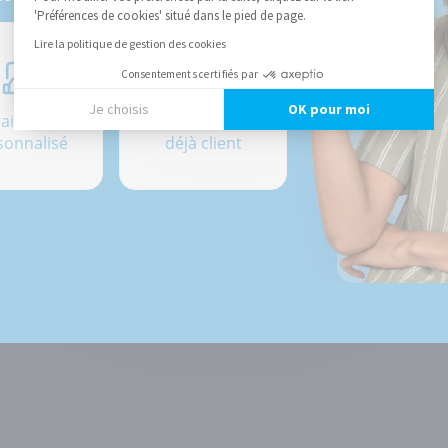
'Préférences de cookies' situé dans le pied de page.
Lire la politique de gestion des cookies
Consentements certifiés par
Je choisis
OK pour moi
rais un devis
Je suis
sonnalisé
déjà client
Axeptio consent
Plateforme de Gestion du Consentement : Personnalisez vos
Notre plateforme vous permet d'adapter et de gérer vos paramè