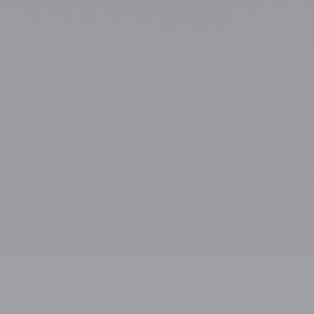
Mentions
En cochant cette case, j'a
CompuGroup Medical pour
*
Je peux retirer mon consent
la protection des données. P
confidentialité
.
CAPTCHA