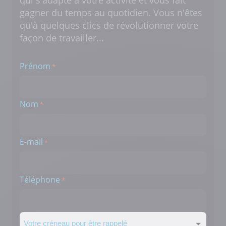
gagner du temps au quotidien. Vous n'êtes
qu'à quelques clics de révolutionner votre
façon de travailler...
Prénom
*
Nom
*
E-mail
*
Téléphone
*
Créneau