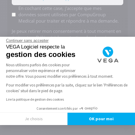
Mentions
En cochant cette case, j'accepte que mes
données soient utilisées par CompuGroup
*
Medical pour traiter et répondre à ma demande.
Je peux retirer mon consentement à tout moment en
écrivant au Délégué à la protection des données.
Continuer sans accepter
Pour en savoir plus, consultez notre
politique de
VEGA Logiciel respecte la
confidentialité
.
gestion des cookies
CAPTCHA
Nous utilisons parfois des cookies pour
personnaliser votre expérience et optimiser
notre offre. Vous pouvez modifier vos préférences à tout moment.
Pour modifier vos préférences par la suite, cliquez sur le lien 'Préférences de
Envoyer
cookies' situé dans le pied de page.
Lire la politique de gestion des cookies
Consentements certifiés par
Je choisis
OK pour moi
Axeptio consent
Plateforme de Gestion du Consentement : Personnalisez vos Options